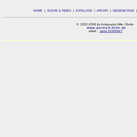
HOME
|
SUCHE & INDEX
|
KATALOGE
|
ARCHIV
|
GEDENKTAGE
© 2002-2008 by Antiquariat Hille / Berlin
www.portrait-hille.de
eMail :
siehe KONTAKT