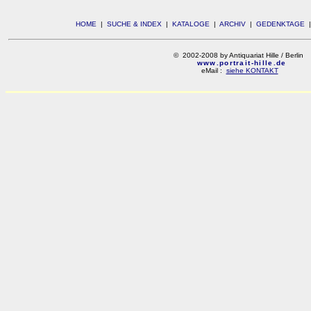
HOME
|
SUCHE & INDEX
|
KATALOGE
|
ARCHIV
|
GEDENKTAGE
© 2002-2008 by Antiquariat Hille / Berlin
www.portrait-hille.de
eMail :
siehe KONTAKT