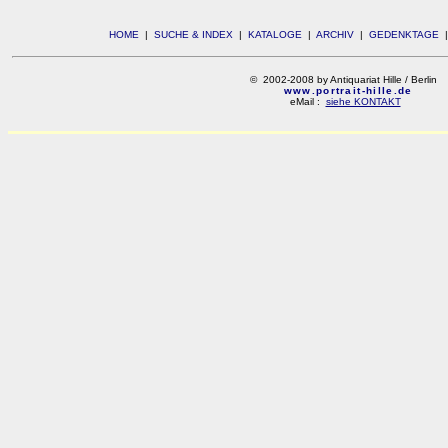
HOME
|
SUCHE & INDEX
|
KATALOGE
|
ARCHIV
|
GEDENKTAGE
© 2002-2008 by Antiquariat Hille / Berlin
www.portrait-hille.de
eMail :
siehe KONTAKT