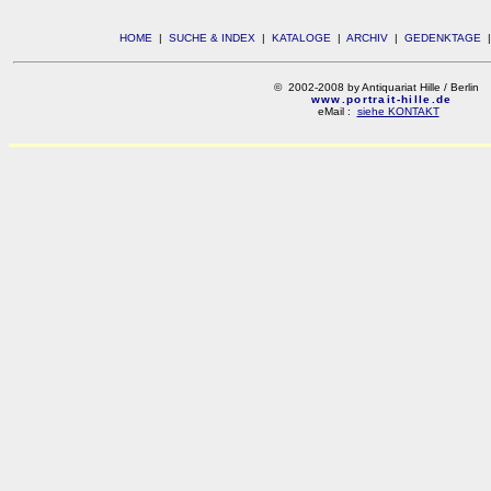
HOME
|
SUCHE & INDEX
|
KATALOGE
|
ARCHIV
|
GEDENKTAGE
© 2002-2008 by Antiquariat Hille / Berlin
www.portrait-hille.de
eMail :
siehe KONTAKT