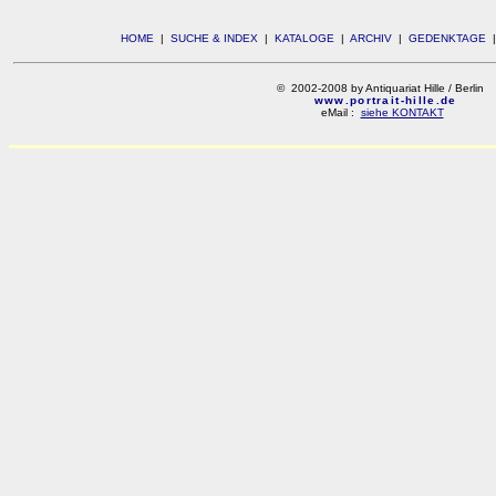
HOME
|
SUCHE & INDEX
|
KATALOGE
|
ARCHIV
|
GEDENKTAGE
© 2002-2008 by Antiquariat Hille / Berlin
www.portrait-hille.de
eMail :
siehe KONTAKT