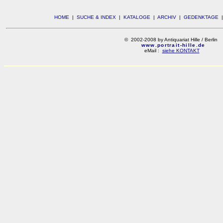
HOME
|
SUCHE & INDEX
|
KATALOGE
|
ARCHIV
|
GEDENKTAGE
© 2002-2008 by Antiquariat Hille / Berlin
www.portrait-hille.de
eMail :
siehe KONTAKT