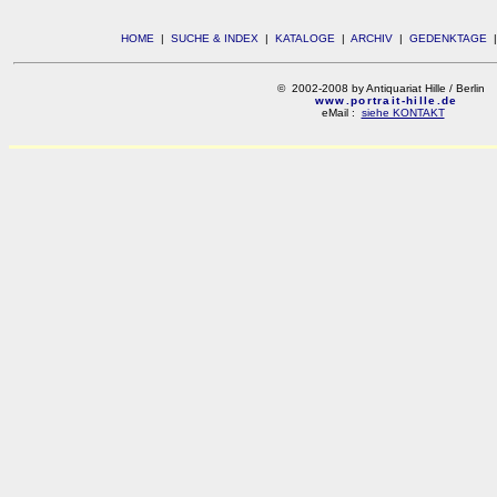
HOME
|
SUCHE & INDEX
|
KATALOGE
|
ARCHIV
|
GEDENKTAGE
© 2002-2008 by Antiquariat Hille / Berlin
www.portrait-hille.de
eMail :
siehe KONTAKT