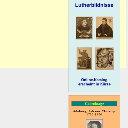
Lutherbildnisse
Online-Katalog
erscheint in Kürze
Gedenktage
Adelung, Johann Christop
1732-1806