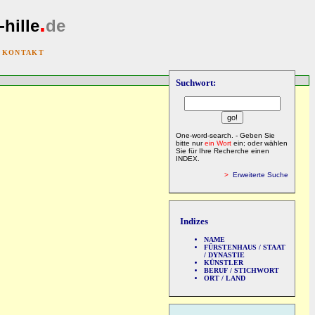
.
-hille
de
|
KONTAKT
Suchwort:
One-word-search. - Geben Sie
bitte nur
ein Wort
ein; oder wählen
Sie für Ihre Recherche einen
INDEX.
>
Erweiterte Suche
Indizes
NAME
FÜRSTENHAUS / STAAT
/ DYNASTIE
KÜNSTLER
BERUF / STICHWORT
ORT / LAND