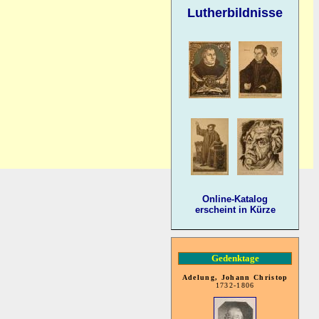
Lutherbildnisse
Online-Katalog
erscheint in Kürze
Gedenktage
Adelung, Johann Christop
1732-1806