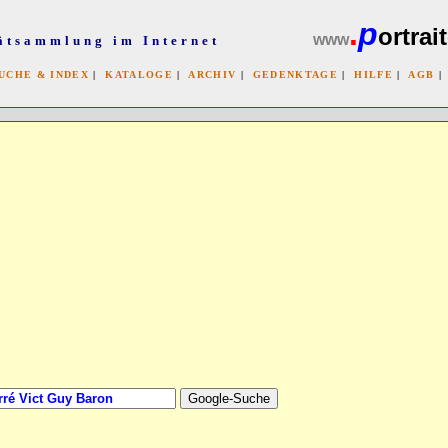
.
p
ortrait
www
ätsammlung im Internet
UCHE & INDEX
|
KATALOGE
|
ARCHIV
|
GEDENKTAGE
|
HILFE
|
AGB
x
bb