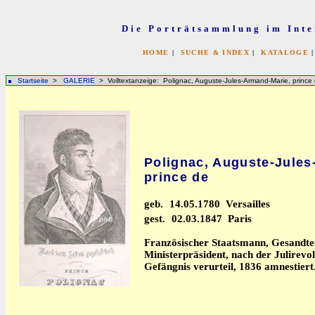
Die Porträtsammlung im Inte
HOME
|
SUCHE & INDEX
|
KATALOGE
Startseite
>
GALERIE
> Volltextanzeige: Polignac, Auguste-Jules-Armand-Marie, prince
Polignac, Auguste-Jules
prince de
geb.
14.05.1780 Versailles
gest.
02.03.1847 Paris
Französischer Staatsmann, Gesandte
Ministerpräsident, nach der Julirevo
Gefängnis verurteil, 1836 amnestiert