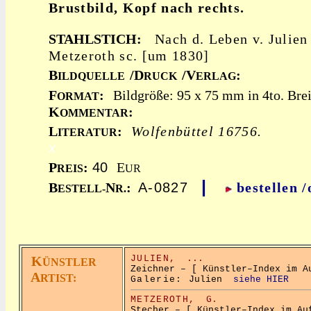
Brustbild, Kopf nach rechts.
STAHLSTICH:
Nach d. Leben v. Julien
Metzeroth sc. [um 1830]
B
/D
/V
:
ILDQUELLE
RUCK
ERLAG
F
:
Bildgröße: 95 x 75 mm in 4to. Breit
ORMAT
K
:
OMMENTAR
L
:
Wolfenbüttel 16756.
ITERATUR
x
P
:
40
E
REIS
UR
|
B
N
:
A-0827
bestellen 
ESTELL-
R.
K
JULIEN,
...
ÜNSTLER
Zeichner – [ Künstler–Index im A
A
RTIST:
Galerie:
Julien
siehe HIER
METZEROTH,
G.
Stecher – [ Künstler–Index im Au