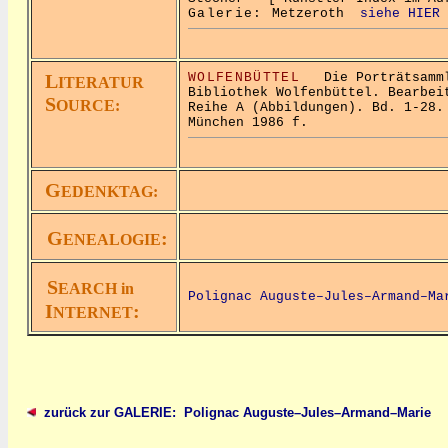
Galerie:
Metzeroth
siehe HIER
L
WOLFENBÜTTEL
Die Porträtsammlu
ITERATUR
Bibliothek Wolfenbüttel. Bearbei
S
OURCE:
Reihe A (Abbildungen). Bd. 1-28.
München 1986 f.
G
EDENKTAG:
G
:
ENEALOGIE
S
EARCH in
Polignac Auguste–Jules–Armand–Ma
I
:
NTERNET
zurück zur GALERIE: Polignac Auguste–Jules–Armand–Marie