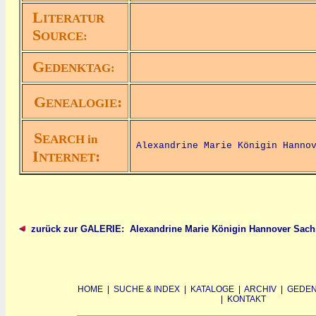
L
ITERATUR
S
OURCE:
G
EDENKTAG:
G
:
ENEALOGIE
S
EARCH in
Alexandrine Marie Königin Hanno
I
:
NTERNET
zurück zur GALERIE: Alexandrine Marie Königin Hannover Sach
HOME
|
SUCHE & INDEX
|
KATALOGE
|
ARCHIV
|
GEDEN
|
KONTAKT