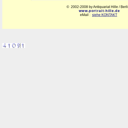
© 2002-2008 by Antiquariat Hille / Berl
www.portrait-hille.de
eMail :
siehe KONTAKT