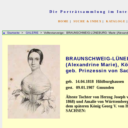
Die Porträtsammlung im Inte
HOME
|
SUCHE & INDEX
|
KATALOGE
Startseite
>
GALERIE
> Volltextanzeige: BRAUNSCHWEIG-LÜNEBURG: Marie (Alexandrine
BRAUNSCHWEIG-LÜNEB
(Alexandrine Marie), K
geb. Prinzessin von Sa
geb.
14.04.1818 Hildburghausen
gest.
09.01.1907 Gmunden
Älteste Tochter von Herzog Joseph
1868) und Amalie von Württemberg
dem späteren König Georg V. von H
SACHSEN: