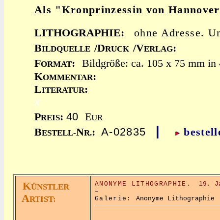
Als "Kronprinzessin von Hannover
LITHOGRAPHIE:
ohne Adresse. 
B
/D
/V
:
ILDQUELLE
RUCK
ERLAG
F
:
Bildgröße: ca. 105 x 75 mm in 
ORMAT
K
:
OMMENTAR
L
:
ITERATUR
x
40
P
:
E
REIS
UR
|
A-02835
B
N
:
bestell
ESTELL-
R.
K
ANONYME LITHOGRAPHIE.
19. J
ÜNSTLER
–
A
RTIST:
Galerie:
Anonyme Lithographie