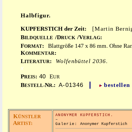
Halbfigur.
KUPFERSTICH der Zeit:
[Martin Berni
B
/D
/V
:
ILDQUELLE
RUCK
ERLAG
F
:
Blattgröße 147 x 86 mm. Ohne Rand
ORMAT
K
:
OMMENTAR
L
:
Wolfenbüttel 2036.
ITERATUR
x
P
:
40
E
REIS
UR
|
B
N
:
A-01346
bestellen
ESTELL-
R.
K
ANONYMER KUPFERSTICH.
ÜNSTLER
–
A
RTIST:
Galerie:
Anonymer Kupferstich