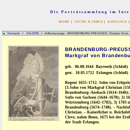
Die Porträtsammlung im Inte
HOME
|
SUCHE & INDEX
|
KATALOGE
Startseite
>
GALERIE
> Volltextanzeige: BRANDENBURG-PREUSSEN: Christian Ernst, 
BRANDENBURG-PREUSSEN
Markgraf von Brandenb
geb.
06.08.1644 Bayreuth (Schloß)
gest.
10.05.1712 Erlangen (Schloß)
Regent 1655–1712. Sohn von Erbpri
[3.Sohn von Markgraf Christian (158
Brandenburg–Ansbach (1614–1646); 
Sofie von Sachsen (1644–1670); 2) 16
Württemberg (1642–1702), 3) 1703 mi
Brandenburg (1674–1748). – Nachfol
Christian. – Kaiserlicher u. Reichsf
Cleve, nahm Bonn, 1675 bei der Ero
der Stadt Erlangen.