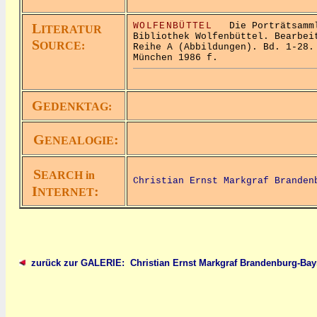
L
WOLFENBÜTTEL
Die Porträtsammlu
ITERATUR
Bibliothek Wolfenbüttel. Bearbei
S
OURCE:
Reihe A (Abbildungen). Bd. 1-28.
München 1986 f.
G
EDENKTAG:
G
:
ENEALOGIE
S
EARCH in
Christian Ernst Markgraf Branden
I
:
NTERNET
zurück zur GALERIE: Christian Ernst Markgraf Brandenburg-Bay