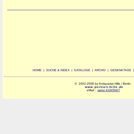
HOME
|
SUCHE & INDEX
|
KATALOGE
|
ARCHIV
|
GEDENKTAGE
© 2002-2008 by Antiquariat Hille / Berlin
www.portrait-hille.de
eMail :
siehe KONTAKT