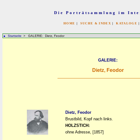
Die Porträtsammlung im Inte
HOME
|
SUCHE & INDEX
|
KATALOGE
Startseite
> GALERIE: Dietz, Feodor
GALERIE:
Dietz, Feodor
Dietz, Feodor
Brustbild, Kopf nach links.
a
a
HOLZSTICH:
ohne Adresse, [1857]