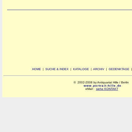
HOME
|
SUCHE & INDEX
|
KATALOGE
|
ARCHIV
|
GEDENKTAGE
© 2002-2008 by Antiquariat Hille / Berlin
www.portrait-hille.de
eMail :
siehe KONTAKT