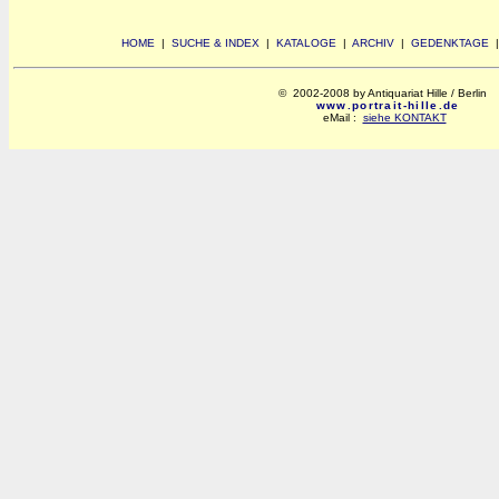
HOME
|
SUCHE & INDEX
|
KATALOGE
|
ARCHIV
|
GEDENKTAGE
© 2002-2008 by Antiquariat Hille / Berlin
www.portrait-hille.de
eMail :
siehe KONTAKT