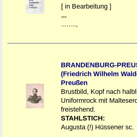
a
a
[ in Bearbeitung ]
...
........,
BRANDENBURG-PREUS
(Friedrich Wilhelm Wald
Preußen
Brustbild, Kopf nach halb
a
a
Uniformrock mit Malteser
freistehend.
STAHLSTICH:
Augusta (!) Hüssener sc.