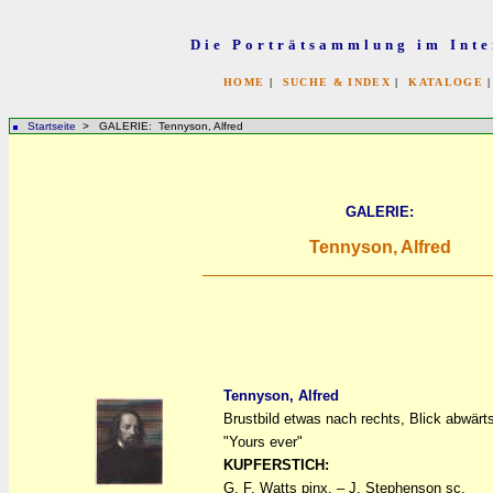
Die Porträtsammlung im Inte
HOME
|
SUCHE & INDEX
|
KATALOGE
Startseite
> GALERIE: Tennyson, Alfred
GALERIE:
Tennyson, Alfred
Tennyson, Alfred
Brustbild etwas nach rechts, Blick abwärts
a
a
"Yours ever"
KUPFERSTICH:
G. F. Watts pinx. – J. Stephenson sc.