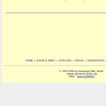
HOME
|
SUCHE & INDEX
|
KATALOGE
|
ARCHIV
|
GEDENKTAGE
© 2002-2008 by Antiquariat Hille / Berlin
www.portrait-hille.de
eMail :
siehe KONTAKT