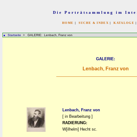
Die Porträtsammlung im Inte
HOME
|
SUCHE & INDEX
|
KATALOGE
Startseite
> GALERIE: Lenbach, Franz von
GALERIE:
Lenbach, Franz von
Lenbach, Franz von
[ in Bearbeitung ]
a
a
RADIERUNG:
W[ilhelm] Hecht sc.