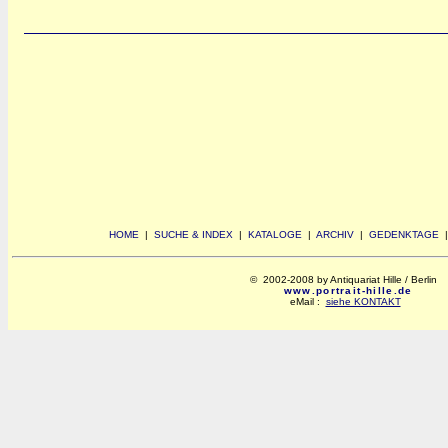
HOME
|
SUCHE & INDEX
|
KATALOGE
|
ARCHIV
|
GEDENKTAGE
© 2002-2008 by Antiquariat Hille / Berlin
www.portrait-hille.de
eMail :
siehe KONTAKT