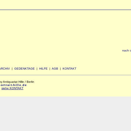
nach 
ARCHIV
|
GEDENKTAGE
|
HILFE
|
AGB
|
KONTAKT
Antiquariat Hille / Berlin
rtrait-hille.de
:
siehe KONTAKT
xxx