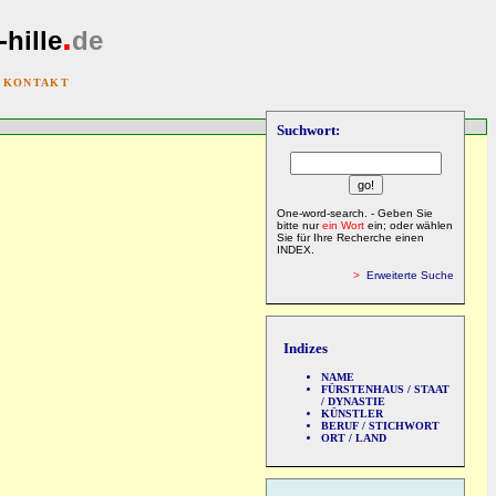
.
-hille
de
|
KONTAKT
Suchwort:
One-word-search. - Geben Sie
bitte nur
ein Wort
ein; oder wählen
Sie für Ihre Recherche einen
INDEX.
>
Erweiterte Suche
Indizes
NAME
FÜRSTENHAUS / STAAT
/ DYNASTIE
KÜNSTLER
BERUF / STICHWORT
ORT / LAND