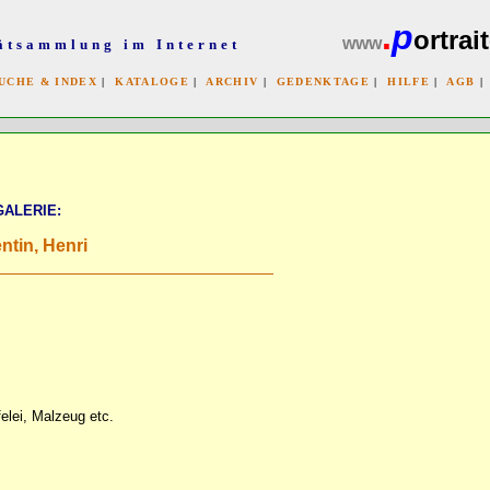
.
p
ortrait
www
ätsammlung im Internet
UCHE & INDEX
|
KATALOGE
|
ARCHIV
|
GEDENKTAGE
|
HILFE
|
AGB
x
GALERIE:
ntin, Henri
felei, Malzeug etc.