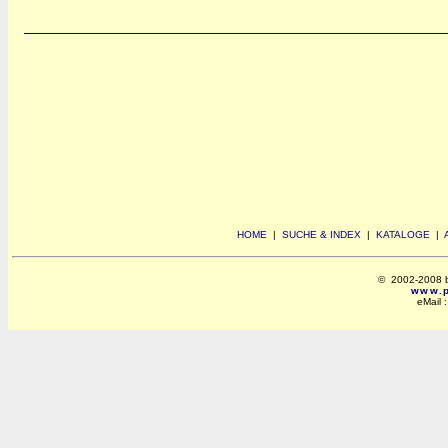
HOME
|
SUCHE & INDEX
|
KATALOGE
|
© 2002-2008 by 
www.po
eMail 