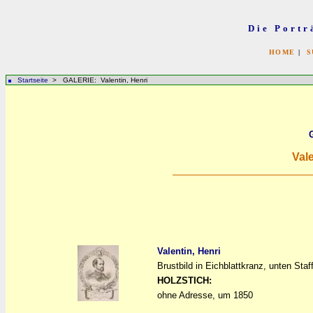
Die Portr
HOME
|
S
Startseite
> GALERIE: Valentin, Henri
Vale
Valentin, Henri
Brustbild in Eichblattkranz, unten Staf
a
a
HOLZSTICH:
ohne Adresse, um 1850