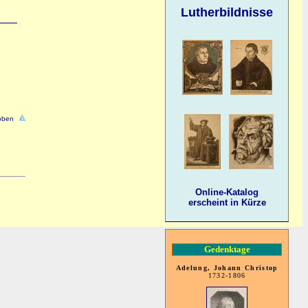
Lutherbildnisse
oben
Online-Katalog
erscheint in Kürze
Gedenktage
Adelung, Johann Christop
1732-1806