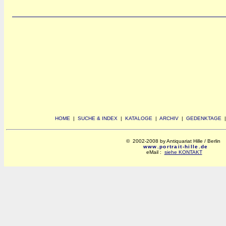
HOME
|
SUCHE & INDEX
|
KATALOGE
|
ARCHIV
|
GEDENKTAGE
© 2002-2008 by Antiquariat Hille / Berlin
www.portrait-hille.de
eMail :
siehe KONTAKT