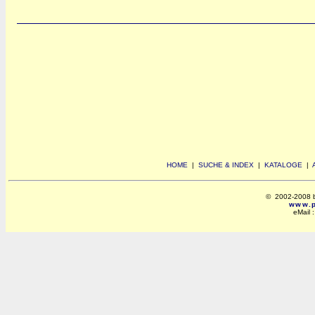
HOME
|
SUCHE & INDEX
|
KATALOGE
|
© 2002-2008 by 
www.po
eMail 