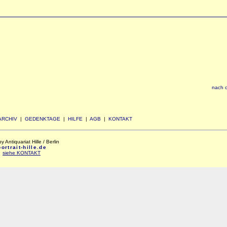
nach 
ARCHIV
|
GEDENKTAGE
|
HILFE
|
AGB
|
KONTAKT
Antiquariat Hille / Berlin
rtrait-hille.de
:
siehe KONTAKT
xxx