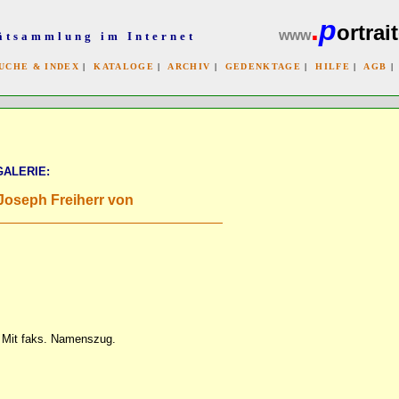
.
p
ortrait
www
ätsammlung im Internet
UCHE & INDEX
|
KATALOGE
|
ARCHIV
|
GEDENKTAGE
|
HILFE
|
AGB
x
GALERIE:
 Joseph Freiherr von
. Mit faks. Namenszug.