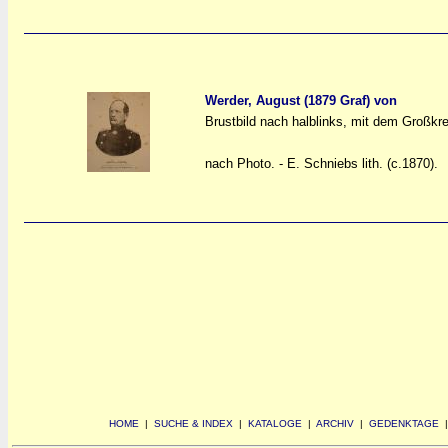
Werder, August (1879 Graf) von
Brustbild nach halblinks, mit dem Großkr
a
a
nach Photo. - E. Schniebs lith. (c.1870).
HOME
|
SUCHE & INDEX
|
KATALOGE
|
ARCHIV
|
GEDENKTAGE