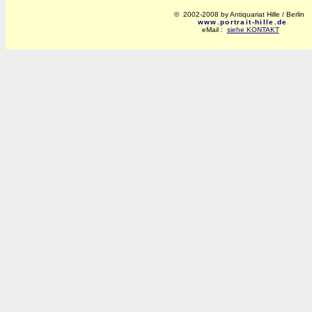
© 2002-2008 by Antiquariat Hille / Berlin
www.portrait-hille.de
eMail :
siehe KONTAKT