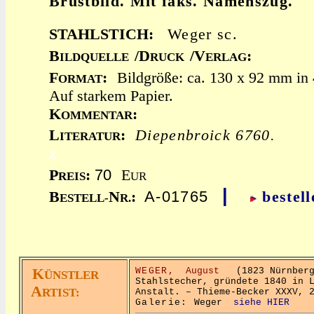
Brustbild. Mit faks. Namenszug.
STAHLSTICH:
Weger sc.
B
/D
/V
:
ILDQUELLE
RUCK
ERLAG
F
:
Bildgröße: ca. 130 x 92 mm in 
ORMAT
Auf starkem Papier.
K
:
OMMENTAR
L
:
Diepenbroick 6760.
ITERATUR
x
70
P
:
E
REIS
UR
|
A-01765
B
N
:
bestell
ESTELL-
R.
K
WEGER,
August
(1823 Nürnberg 
ÜNSTLER
Stahlstecher, gründete 1840 in 
A
RTIST:
Anstalt. – Thieme-Becker XXXV, 
Galerie:
Weger
siehe HIER