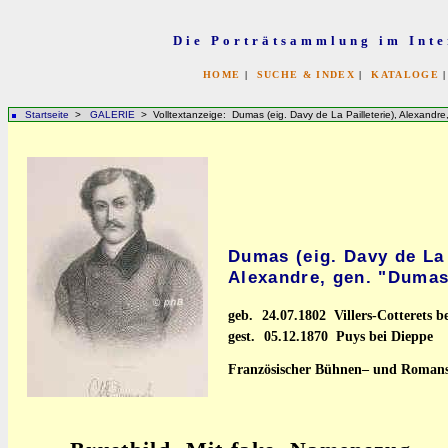
Die Porträtsammlung im Inte
HOME
|
SUCHE & INDEX
|
KATALOGE
Startseite
>
GALERIE
> Volltextanzeige: Dumas (eig. Davy de La Pailleterie), Alexandr
Dumas (eig. Davy de La 
Alexandre, gen. "Dumas
geb.
24.07.1802 Villers-Cotterets be
gest.
05.12.1870 Puys bei Dieppe
Französischer Bühnen– und Romansch