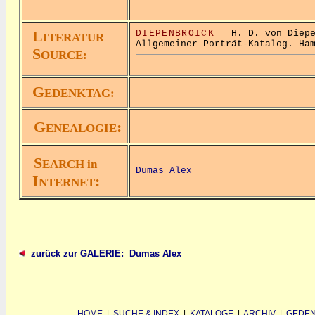
L
DIEPENBROICK
H. D. von Diepen
ITERATUR
Allgemeiner Porträt-Katalog. Ha
S
OURCE:
G
EDENKTAG:
G
:
ENEALOGIE
S
EARCH in
Dumas Alex
I
:
NTERNET
zurück zur GALERIE: Dumas Alex
HOME
|
SUCHE & INDEX
|
KATALOGE
|
ARCHIV
|
GEDEN