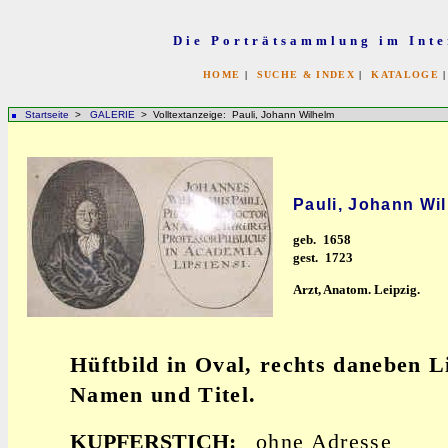
Die Porträtsammlung im Inte
HOME
|
SUCHE & INDEX
|
KATALOGE
Startseite
>
GALERIE
> Volltextanzeige: Pauli, Johann Wilhelm
Pauli, Johann Wi
geb.
1658
gest.
1723
Arzt, Anatom. Leipzig.
Hüftbild in Oval, rechts daneben L
Namen und Titel.
KUPFERSTICH:
ohne Adresse