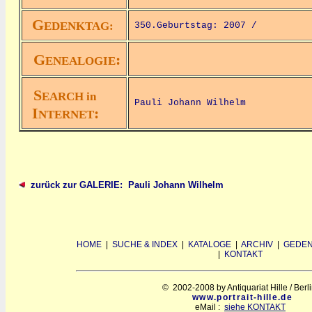
G
EDENKTAG:
350.Geburtstag: 2007 /
G
:
ENEALOGIE
S
EARCH in
Pauli Johann Wilhelm
I
:
NTERNET
zurück zur GALERIE: Pauli Johann Wilhelm
HOME
|
SUCHE & INDEX
|
KATALOGE
|
ARCHIV
|
GEDEN
|
KONTAKT
© 2002-2008 by Antiquariat Hille / Berl
www.portrait-hille.de
eMail :
siehe KONTAKT