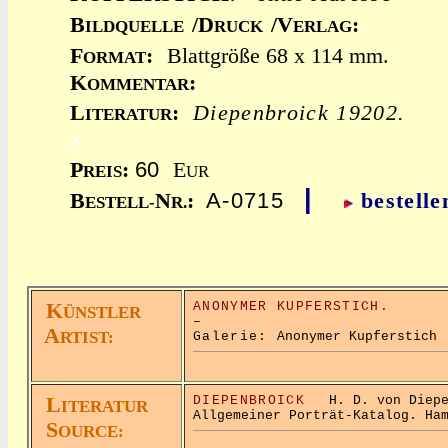
B
/D
/V
:
ILDQUELLE
RUCK
ERLAG
F
:
Blattgröße 68 x 114 mm.
ORMAT
K
:
OMMENTAR
L
:
Diepenbroick 19202.
ITERATUR
x
60
P
:
E
REIS
UR
|
A-0715
B
N
:
bestelle
ESTELL-
R.
K
ANONYMER KUPFERSTICH.
ÜNSTLER
–
A
RTIST:
Galerie:
Anonymer Kupferstich
L
DIEPENBROICK
H. D. von Diepen
ITERATUR
Allgemeiner Porträt-Katalog. Ha
S
OURCE: