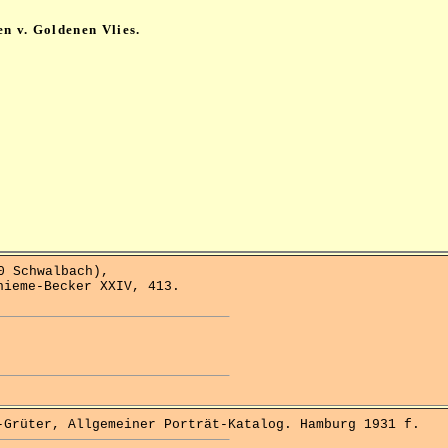
en v. Goldenen Vlies.
 Schwalbach),
hieme-Becker XXIV, 413.
rüter, Allgemeiner Porträt-Katalog. Hamburg 1931 f.