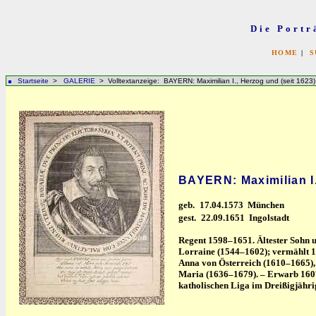
Die Portr
HOME
|
S
Startseite
>
GALERIE
> Volltextanzeige: BAYERN: Maximilian I., Herzog und (seit 1623)
BAYERN: Maximilian I.
geb.
17.04.1573 München
gest.
22.09.1651 Ingolstadt
Regent 1598–1651. Ältester Sohn 
Lorraine (1544–1602); vermählt 1
Anna von Österreich (1610–1665), 
Maria (1636–1679). – Erwarb 1607
katholischen Liga im Dreißigjähri