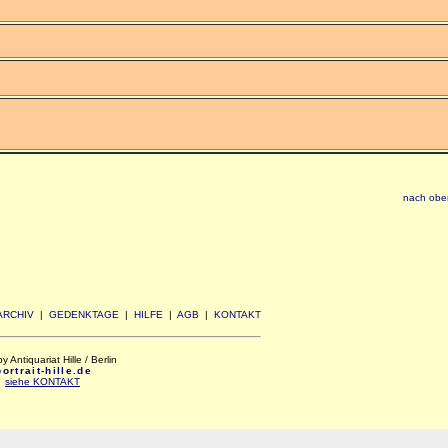
nach obe
ARCHIV
|
GEDENKTAGE
|
HILFE
|
AGB
|
KONTAKT
Antiquariat Hille / Berlin
rtrait-hille.de
:
siehe KONTAKT