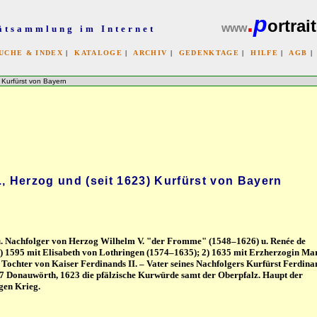
.
p
ortrait
www
ätsammlung im Internet
UCHE & INDEX
|
KATALOGE
|
ARCHIV
|
GEDENKTAGE
|
HILFE
|
AGB
x
 Kurfürst von Bayern
, Herzog und (seit 1623) Kurfürst von Bayern
u. Nachfolger von Herzog Wilhelm V. "der Fromme" (1548–1626) u. Renée de
) 1595 mit Elisabeth von Lothringen (1574–1635); 2) 1635 mit Erzherzogin Ma
Tochter von Kaiser Ferdinands II. – Vater seines Nachfolgers Kurfürst Ferdina
 Donauwörth, 1623 die pfälzische Kurwürde samt der Oberpfalz. Haupt der
gen Krieg.