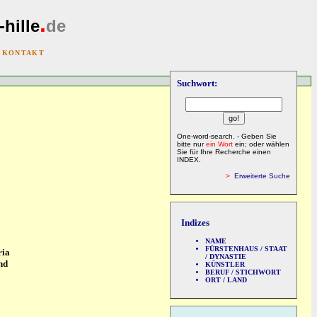
.
-hille
de
|
KONTAKT
Suchwort:
One-word-search. - Geben Sie
bitte nur
ein Wort
ein; oder wählen
Sie für Ihre Recherche einen
INDEX.
>
Erweiterte Suche
Indizes
NAME
FÜRSTENHAUS / STAAT
ria
/ DYNASTIE
nd
KÜNSTLER
BERUF / STICHWORT
ORT / LAND