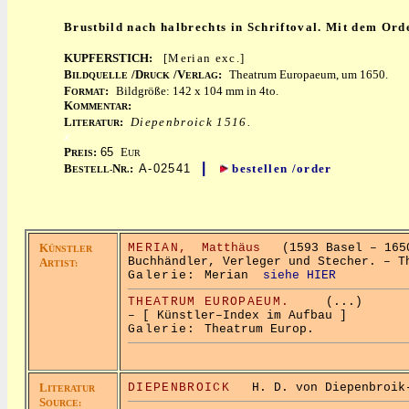
Brustbild nach halbrechts in Schriftoval. Mit dem Ord
KUPFERSTICH:
[Merian exc.]
B
/D
/V
:
Theatrum Europaeum, um 1650.
ILDQUELLE
RUCK
ERLAG
F
:
Bildgröße: 142 x 104 mm in 4to.
ORMAT
K
:
OMMENTAR
L
:
Diepenbroick 1516.
ITERATUR
x
P
:
65
E
REIS
UR
|
B
N
:
A-02541
bestellen /order
ESTELL-
R.
K
MERIAN,
Matthäus
(1593 Basel – 1650
ÜNSTLER
Buchhändler, Verleger und Stecher. – T
A
RTIST:
Galerie:
Merian
siehe HIER
THEATRUM EUROPAEUM.
(...)
– [ Künstler–Index im Aufbau ]
Galerie:
Theatrum Europ.
L
DIEPENBROICK
H. D. von Diepenbroik-G
ITERATUR
S
OURCE: