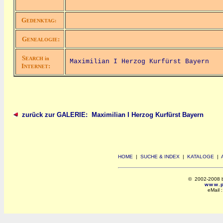
G
EDENKTAG:
G
:
ENEALOGIE
S
EARCH in
Maximilian I Herzog Kurfürst Bayern
I
:
NTERNET
zurück zur GALERIE: Maximilian I Herzog Kurfürst Bayern
HOME
|
SUCHE & INDEX
|
KATALOGE
|
© 2002-2008 by 
www.po
eMail 