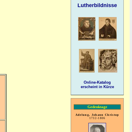
Lutherbildnisse
Online-Katalog
erscheint in Kürze
Gedenktage
Adelung, Johann Christop
1732-1806