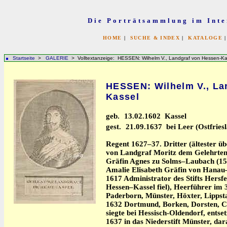
Die Porträtsammlung im Inte
HOME
|
SUCHE & INDEX
|
KATALOGE
Startseite
>
GALERIE
> Volltextanzeige: HESSEN: Wilhelm V., Landgraf von Hessen-Ka
HESSEN: Wilhelm V., La
Kassel
geb.
13.02.1602 Kassel
gest.
21.09.1637 bei Leer (Ostfriesl
Regent 1627–37. Dritter (ältester ü
von Landgraf Moritz dem Gelehrten
Gräfin Agnes zu Solms–Laubach (15
Amalie Elisabeth Gräfin von Hanau
1617 Administrator des Stifts Hersfe
Hessen–Kassel fiel), Heerführer im 
Paderborn, Münster, Höxter, Lippst
1632 Dortmund, Borken, Dorsten, Co
siegte bei Hessisch-Oldendorf, entse
1637 in das Niederstift Münster, dar