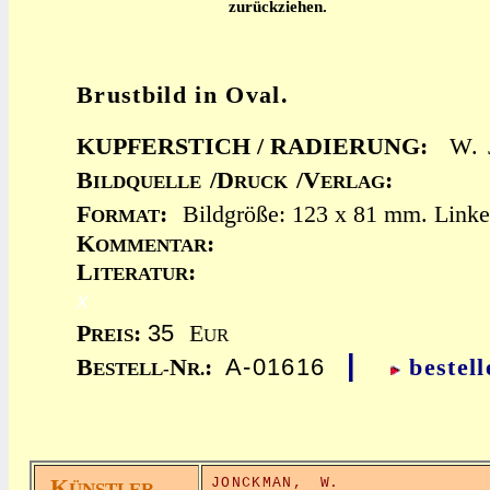
zurückziehen.
Brustbild in Oval.
KUPFERSTICH / RADIERUNG:
W. 
B
/D
/V
:
ILDQUELLE
RUCK
ERLAG
F
:
Bildgröße: 123 x 81 mm. Linke
ORMAT
K
:
OMMENTAR
L
:
ITERATUR
x
35
P
:
E
REIS
UR
|
A-01616
B
N
:
bestell
ESTELL-
R.
K
JONCKMAN,
W.
ÜNSTLER