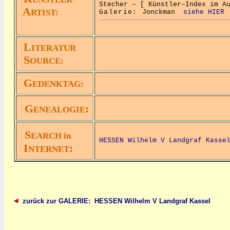
Stecher – [ Künstler–Index im A
A
RTIST:
Galerie:
Jonckman
siehe HIER
L
ITERATUR
S
OURCE:
G
EDENKTAG:
G
:
ENEALOGIE
S
EARCH in
HESSEN Wilhelm V Landgraf Kasse
I
:
NTERNET
zurück zur GALERIE: HESSEN Wilhelm V Landgraf Kassel