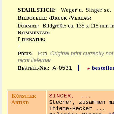
STAHLSTICH:
Weger u. Singer sc.
B
/D
/V
:
ILDQUELLE
RUCK
ERLAG
F
:
Bildgröße: ca. 135 x 115 mm in
ORMAT
K
:
OMMENTAR
L
:
ITERATUR
x
Original print currently not
P
:
E
REIS
UR
nicht lieferbar
|
A-0531
B
N
:
bestelle
ESTELL-
R.
K
SINGER,
...
ÜNSTLER
A
Stecher, zusammen m
RTIST:
Thieme-Becker ...