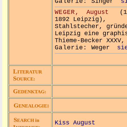
Galerie:
Singer
s
WEGER,
August
(182
1892 Leipzig),
Stahlstecher, gründ
Leipzig eine graphi
Thieme-Becker XXXV,
Galerie:
Weger
si
L
ITERATUR
S
OURCE:
G
EDENKTAG:
G
:
ENEALOGIE
S
EARCH in
Kiss August