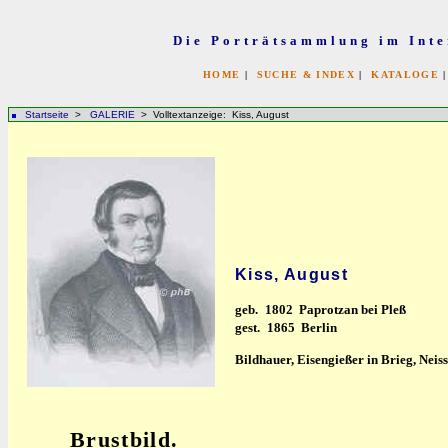
Die Porträtsammlung im Inte
HOME
|
SUCHE & INDEX
|
KATALOGE
Startseite
>
GALERIE
> Volltextanzeige: Kiss, August
Kiss, August
geb.
1802 Paprotzan bei Pleß
gest.
1865 Berlin
Bildhauer, Eisengießer in Brieg, Neiss
Brustbild.