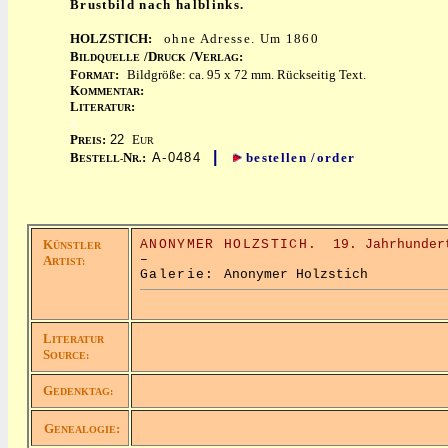
Brustbild nach halblinks.
HOLZSTICH:
ohne Adresse. Um 1860
B
/D
/V
:
ILDQUELLE
RUCK
ERLAG
F
:
Bildgröße: ca. 95 x 72 mm. Rückseitig Text.
ORMAT
K
:
OMMENTAR
L
:
ITERATUR
x
P
:
22
E
REIS
UR
|
B
N
:
A-0484
bestellen /order
ESTELL-
R.
K
ANONYMER HOLZSTICH.
19. Jahrhunder
ÜNSTLER
–
A
RTIST:
Galerie:
Anonymer Holzstich
L
ITERATUR
S
OURCE:
G
EDENKTAG:
G
:
ENEALOGIE