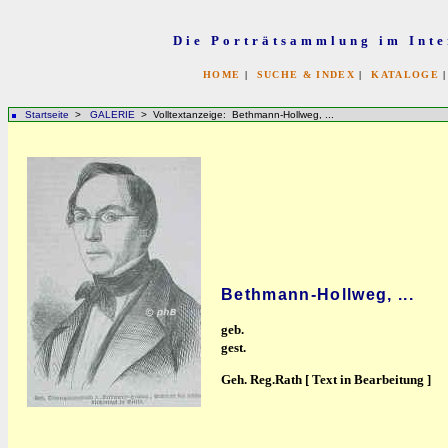
Die Porträtsammlung im Inte
HOME
|
SUCHE & INDEX
|
KATALOGE
Startseite
>
GALERIE
> Volltextanzeige: Bethmann-Hollweg, ...
Bethmann-Hollweg, ...
geb.
gest.
Geh. Reg.Rath [ Text in Bearbeitung ]