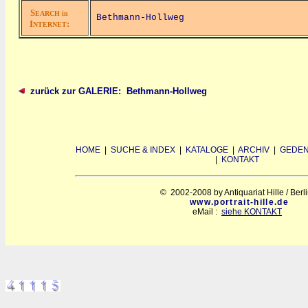
S
EARCH in
Bethmann-Hollweg
I
:
NTERNET
zurück zur GALERIE: Bethmann-Hollweg
HOME
|
SUCHE & INDEX
|
KATALOGE
|
ARCHIV
|
GEDEN
|
KONTAKT
© 2002-2008 by Antiquariat Hille / Berl
www.portrait-hille.de
eMail :
siehe KONTAKT