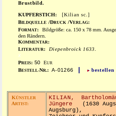
Brustbild.
KUPFERSTICH:
[Kilian sc.]
B
/D
/V
:
ILDQUELLE
RUCK
ERLAG
F
:
Bildgröße: ca. 150 x 78 mm. Ausge
ORMAT
den Rändern.
K
:
OMMENTAR
L
:
Diepenbroick 1633.
ITERATUR
x
P
:
50
E
REIS
UR
|
B
N
:
A-01266
bestellen
ESTELL-
R.
K
KILIAN,
Bartholomä
ÜNSTLER
A
Jüngere
(1630 Augsb
RTIST:
Augsburg),