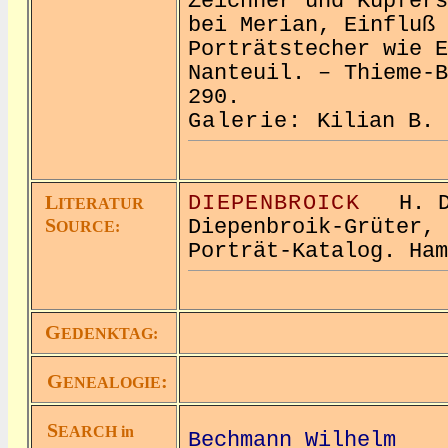
Zeichner und Kupfers
bei Merian, Einfluß 
Porträtstecher wie E
Nanteuil. – Thieme-B
290.
Galerie:
Kilian B
L
DIEPENBROICK
H. D.
ITERATUR
S
Diepenbroik-Grüter, 
OURCE:
Porträt-Katalog. Ham
G
EDENKTAG:
G
:
ENEALOGIE
S
EARCH in
Bechmann Wilhelm