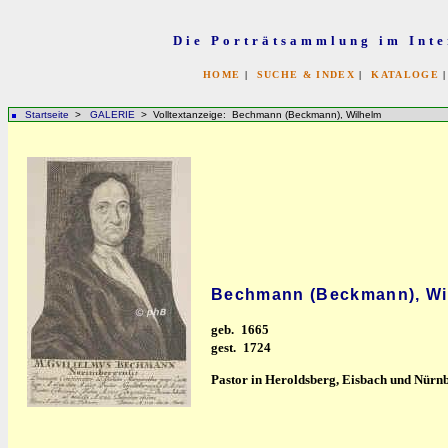
Die Porträtsammlung im Inte
HOME
|
SUCHE & INDEX
|
KATALOGE
Startseite
>
GALERIE
> Volltextanzeige: Bechmann (Beckmann), Wilhelm
Bechmann (Beckmann), Wi
geb.
1665
gest.
1724
Pastor in Heroldsberg, Eisbach und Nürn