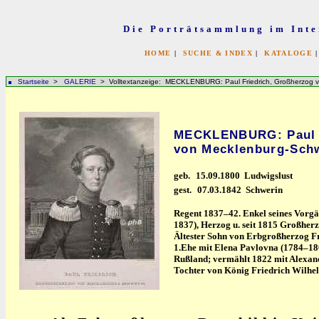
Die Porträtsammlung im Inte
HOME
|
SUCHE & INDEX
|
KATALOGE
Startseite
>
GALERIE
> Volltextanzeige: MECKLENBURG: Paul Friedrich, Großherzog 
MECKLENBURG: Paul F
von Mecklenburg-Sch
geb.
15.09.1800 Ludwigslust
gest.
07.03.1842 Schwerin
Regent 1837–42. Enkel seines Vorgä
1837), Herzog u. seit 1815 Großhe
Ältester Sohn von Erbgroßherzog F
1.Ehe mit Elena Pavlovna (1784–180
Rußland; vermählt 1822 mit Alexan
Tochter von König Friedrich Wilhel