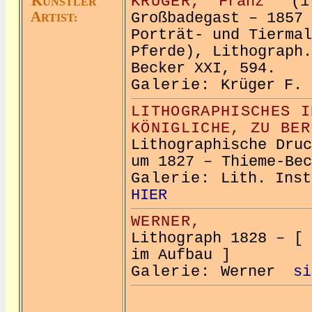
K
KRÜGER,
Franz
(17
ÜNSTLER
A
Großbadegast – 1857 
RTIST:
Porträt- und Tiermal
Pferde), Lithograph.
Becker XXI, 594.
Galerie:
Krüger F
LITHOGRAPHISCHES I
KÖNIGLICHE, ZU BER
Lithographische Druc
um 1827 – Thieme-Bec
Galerie:
Lith. In
HIER
WERNER,
Lithograph 1828 – [ 
im Aufbau ]
Galerie:
Werner
si