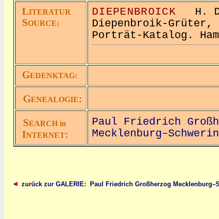
L
DIEPENBROICK
H. D.
ITERATUR
S
Diepenbroik-Grüter, 
OURCE:
Porträt-Katalog. Ham
G
EDENKTAG:
G
:
ENEALOGIE
Paul Friedrich Großh
S
EARCH in
Mecklenburg–Schwerin
I
:
NTERNET
zurück zur GALERIE: Paul Friedrich Großherzog Mecklenburg–