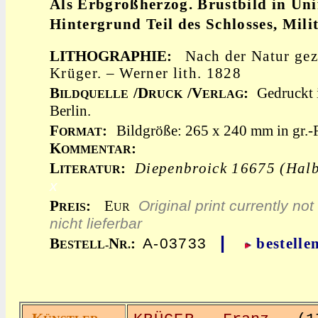
Als Erbgroßherzog. Brustbild in Un
Hintergrund Teil des Schlosses, Mili
LITHOGRAPHIE:
Nach der Natur gez.
Krüger. – Werner lith. 1828
B
/D
/V
:
Gedruckt i
ILDQUELLE
RUCK
ERLAG
Berlin.
F
:
Bildgröße: 265 x 240 mm in gr.-F
ORMAT
K
:
OMMENTAR
L
:
Diepenbroick 16675 (Halb
ITERATUR
x
Original print currently not 
P
:
E
REIS
UR
nicht lieferbar
|
A-03733
B
N
:
bestelle
ESTELL-
R.