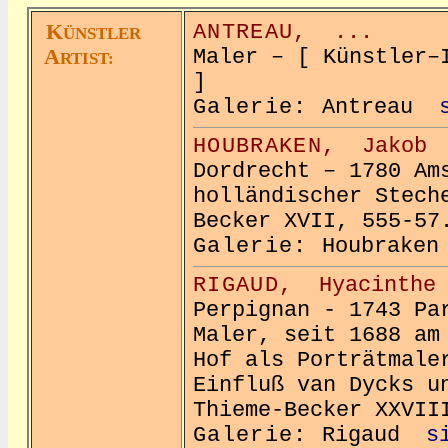
K
ANTREAU,
...
ÜNSTLER
A
Maler – [ Künstler–
RTIST:
]
Galerie:
Antreau
HOUBRAKEN,
Jakob
Dordrecht – 1780 Am
holländischer Stech
Becker XVII, 555-57
Galerie:
Houbrak
RIGAUD,
Hyacinth
Perpignan - 1743 Pa
Maler, seit 1688 am
Hof als Porträtmale
Einfluß van Dycks u
Thieme-Becker XXVII
Galerie:
Rigaud
s