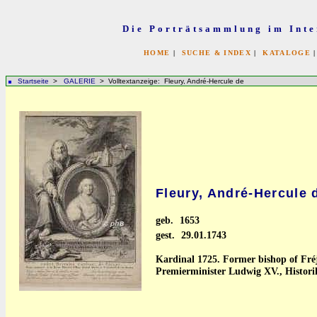
Die Porträtsammlung im Inte
HOME
|
SUCHE & INDEX
|
KATALOGE
Startseite
>
GALERIE
> Volltextanzeige: Fleury, André-Hercule de
Fleury, André-Hercule 
geb.
1653
gest.
29.01.1743
Kardinal 1725. Former bishop of Fréj
Premierminister Ludwig XV., Histori