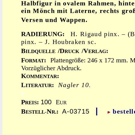
Halbfigur in ovalem Rahmen, hinte
ein Mönch mit Laterne, rechts gro
Versen und Wappen.
RADIERUNG:
H. Rigaud pinx. – (B
pinx. – J. Houbraken sc.
B
/D
/V
:
ILDQUELLE
RUCK
ERLAG
F
:
Plattengröße: 246 x 172 mm. M
ORMAT
Vorzüglicher Abdruck.
K
:
OMMENTAR
L
:
Nagler 10.
ITERATUR
x
100
P
:
E
REIS
UR
|
A-03715
B
N
:
bestell
ESTELL-
R.