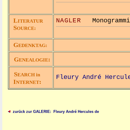
L
NAGLER
Monogrammi
ITERATUR
S
OURCE:
G
EDENKTAG:
G
:
ENEALOGIE
S
EARCH in
Fleury André Hercul
I
:
NTERNET
zurück zur GALERIE: Fleury André Hercules de