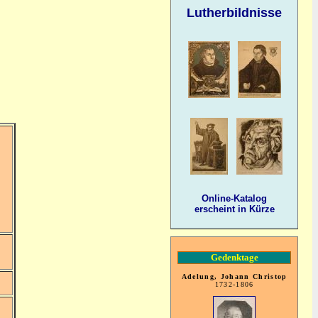
Lutherbildnisse
Online-Katalog
erscheint in Kürze
Gedenktage
Adelung, Johann Christop
1732-1806