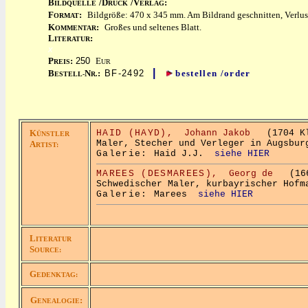
B
/D
/V
:
ILDQUELLE
RUCK
ERLAG
F
:
Bildgröße: 470 x 345 mm. Am Bildrand geschnitten, Verlust
ORMAT
K
:
Großes und seltenes Blatt.
OMMENTAR
L
:
ITERATUR
x
P
:
250
E
REIS
UR
|
B
N
:
BF-2492
bestellen /order
ESTELL-
R.
K
HAID (HAYD),
Johann Jakob
(1704 Kle
ÜNSTLER
Maler, Stecher und Verleger in Augsbur
A
RTIST:
Galerie:
Haid J.J.
siehe HIER
MAREES (DESMAREES),
Georg de
(1667
Schwedischer Maler, kurbayrischer Hofm
Galerie:
Marees
siehe HIER
L
ITERATUR
S
OURCE:
G
EDENKTAG:
G
:
ENEALOGIE