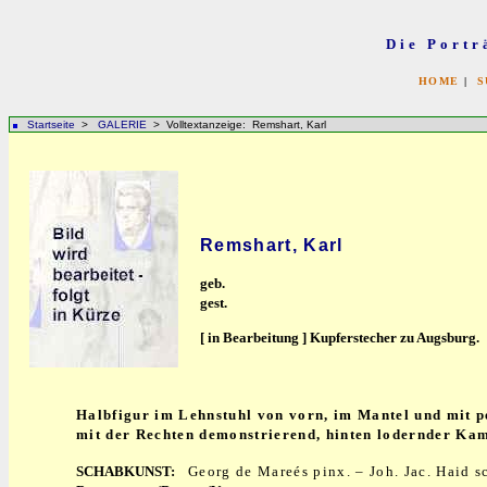
Die Portr
HOME
|
S
Startseite
>
GALERIE
> Volltextanzeige: Remshart, Karl
Remshart, Karl
geb.
gest.
[ in Bearbeitung ] Kupferstecher zu Augsburg.
Halbfigur im Lehnstuhl von vorn, im Mantel und mit p
mit der Rechten demonstrierend, hinten lodernder Kam
SCHABKUNST:
Georg de Mareés pinx. – Joh. Jac. Haid 