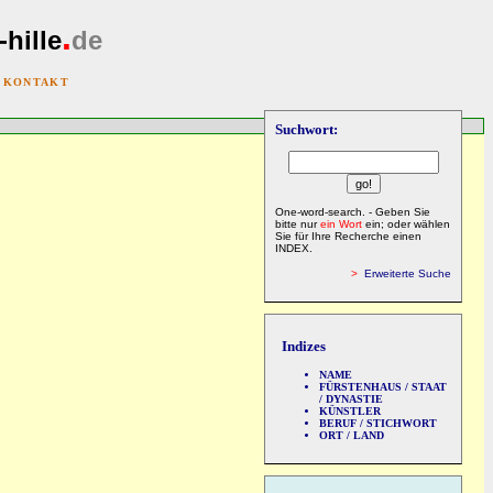
.
-hille
de
|
KONTAKT
Suchwort:
One-word-search. - Geben Sie
bitte nur
ein Wort
ein; oder wählen
Sie für Ihre Recherche einen
INDEX.
>
Erweiterte Suche
Indizes
NAME
FÜRSTENHAUS / STAAT
/ DYNASTIE
KÜNSTLER
BERUF / STICHWORT
ORT / LAND