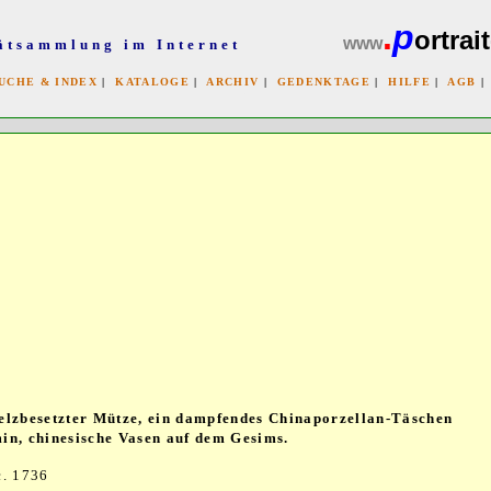
.
p
ortrait
www
ätsammlung im Internet
UCHE & INDEX
|
KATALOGE
|
ARCHIV
|
GEDENKTAGE
|
HILFE
|
AGB
x
elzbesetzter Mütze, ein dampfendes Chinaporzellan-Täschen
in, chinesische Vasen auf dem Gesims.
sc. 1736