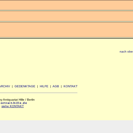
nach obe
ARCHIV
|
GEDENKTAGE
|
HILFE
|
AGB
|
KONTAKT
Antiquariat Hille / Berlin
rtrait-hille.de
:
siehe KONTAKT
xxx