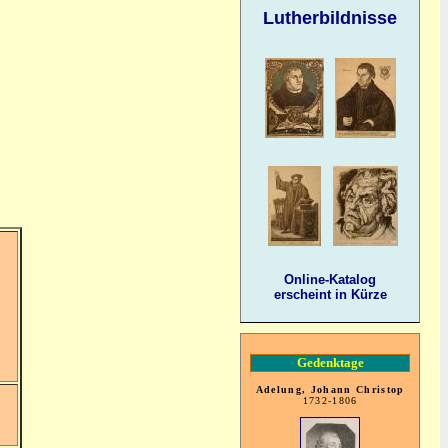
Lutherbildnisse
Online-Katalog
erscheint in Kürze
Gedenktage
Adelung, Johann Christop
1732-1806