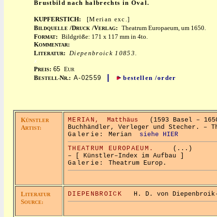
Brustbild nach halbrechts in Oval.
KUPFERSTICH:
[Merian exc.]
B
/D
/V
:
Theatrum Europaeum, um 1650.
ILDQUELLE
RUCK
ERLAG
F
:
Bildgröße: 171 x 117 mm in 4to.
ORMAT
K
:
OMMENTAR
L
:
Diepenbroick 10853.
ITERATUR
x
P
:
65
E
REIS
UR
|
B
N
:
A-02559
bestellen /order
ESTELL-
R.
K
MERIAN,
Matthäus
(1593 Basel – 1650
ÜNSTLER
Buchhändler, Verleger und Stecher. – T
A
RTIST:
Galerie:
Merian
siehe HIER
THEATRUM EUROPAEUM.
(...)
– [ Künstler–Index im Aufbau ]
Galerie:
Theatrum Europ.
L
DIEPENBROICK
H. D. von Diepenbroik-G
ITERATUR
S
OURCE: