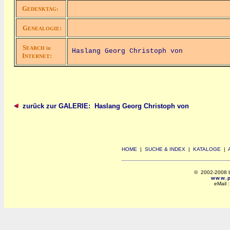
G
EDENKTAG:
G
:
ENEALOGIE
S
EARCH in
Haslang Georg Christoph von
I
:
NTERNET
zurück zur GALERIE: Haslang Georg Christoph von
HOME
|
SUCHE & INDEX
|
KATALOGE
|
© 2002-2008 by 
www.po
eMail 