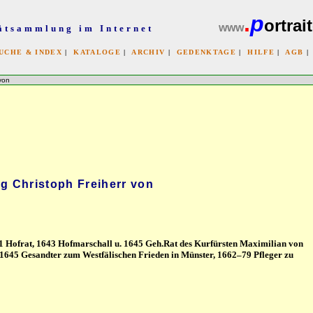
.
p
ortrait
www
ätsammlung im Internet
UCHE & INDEX
|
KATALOGE
|
ARCHIV
|
GEDENKTAGE
|
HILFE
|
AGB
x
von
g Christoph Freiherr von
1621 Hofrat, 1643 Hofmarschall u. 1645 Geh.Rat des Kurfürsten Maximilian von
1645 Gesandter zum Westfälischen Frieden in Münster, 1662–79 Pfleger zu