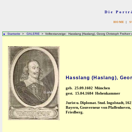
Die Portr
HOME
|
S
Startseite
>
GALERIE
> Volltextanzeige: Hasslang (Haslang), Georg Christoph Freiherr 
Hasslang (Haslang), Geor
geb.
25.09.1602 München
gest.
15.04.1684 Hohenkammer
Jurist u. Diplomat. Stud. Ingolstadt, 
Bayern, Gouverneur von Pfaffenhoven, 
Friedberg.