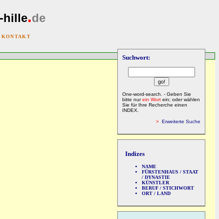
.
-hille
de
|
KONTAKT
Suchwort:
One-word-search. - Geben Sie
bitte nur
ein Wort
ein; oder wählen
Sie für Ihre Recherche einen
INDEX.
>
Erweiterte Suche
Indizes
NAME
FÜRSTENHAUS / STAAT
/ DYNASTIE
KÜNSTLER
BERUF / STICHWORT
ORT / LAND