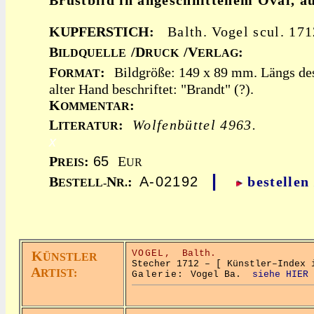
Brustbild in angeschnittenem Oval, au
KUPFERSTICH:
Balth. Vogel scul. 17
B
/D
/V
:
ILDQUELLE
RUCK
ERLAG
F
:
Bildgröße: 149 x 89 mm. Längs de
ORMAT
alter Hand beschriftet: "Brandt" (?).
K
:
OMMENTAR
L
:
Wolfenbüttel 4963.
ITERATUR
x
P
:
65
E
REIS
UR
|
B
N
:
A-02192
bestellen
ESTELL-
R.
K
VOGEL,
Balth.
ÜNSTLER
Stecher 1712 – [ Künstler–Index 
A
RTIST:
Galerie:
Vogel Ba.
siehe HIER