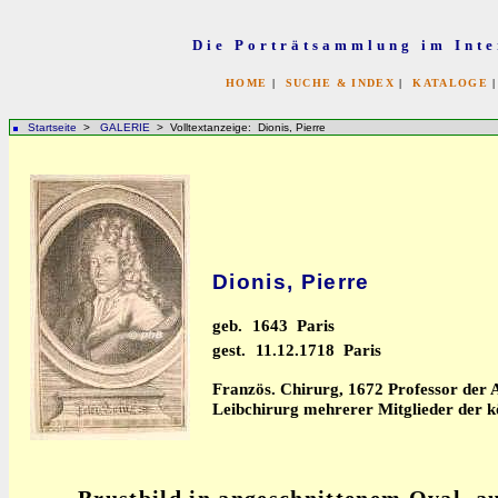
Die Porträtsammlung im Inte
HOME
|
SUCHE & INDEX
|
KATALOGE
Startseite
>
GALERIE
> Volltextanzeige: Dionis, Pierre
Dionis, Pierre
geb.
1643 Paris
gest.
11.12.1718 Paris
Französ. Chirurg, 1672 Professor der A
Leibchirurg mehrerer Mitglieder der kö