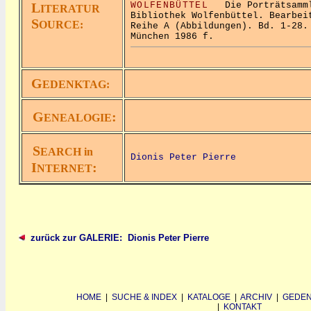
L
WOLFENBÜTTEL
Die Porträtsammlu
ITERATUR
Bibliothek Wolfenbüttel. Bearbei
S
OURCE:
Reihe A (Abbildungen). Bd. 1-28.
München 1986 f.
G
EDENKTAG:
G
:
ENEALOGIE
S
EARCH in
Dionis Peter Pierre
I
:
NTERNET
zurück zur GALERIE: Dionis Peter Pierre
HOME
|
SUCHE & INDEX
|
KATALOGE
|
ARCHIV
|
GEDEN
|
KONTAKT