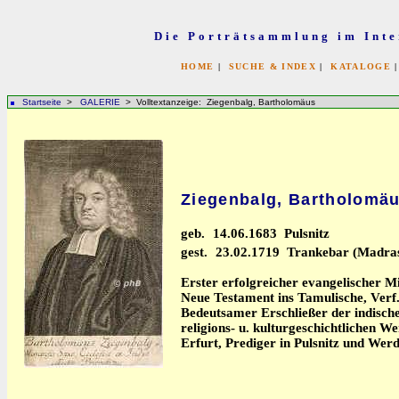
Die Porträtsammlung im Inte
HOME
|
SUCHE & INDEX
|
KATALOGE
Startseite
>
GALERIE
> Volltextanzeige: Ziegenbalg, Bartholomäus
Ziegenbalg, Bartholomä
geb.
14.06.1683 Pulsnitz
gest.
23.02.1719 Trankebar (Madra
Erster erfolgreicher evangelischer Mi
Neue Testament ins Tamulische, Verf
Bedeutsamer Erschließer der indische
religions- u. kulturgeschichtlichen 
Erfurt, Prediger in Pulsnitz und Werd