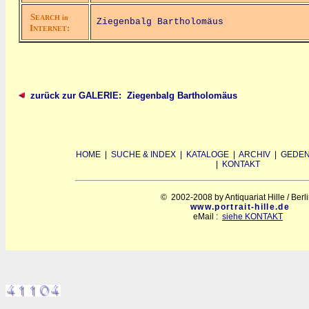
S
EARCH in
Ziegenbalg Bartholomäus
I
:
NTERNET
zurück zur GALERIE: Ziegenbalg Bartholomäus
HOME
|
SUCHE & INDEX
|
KATALOGE
|
ARCHIV
|
GEDEN
|
KONTAKT
© 2002-2008 by Antiquariat Hille / Berl
www.portrait-hille.de
eMail :
siehe KONTAKT