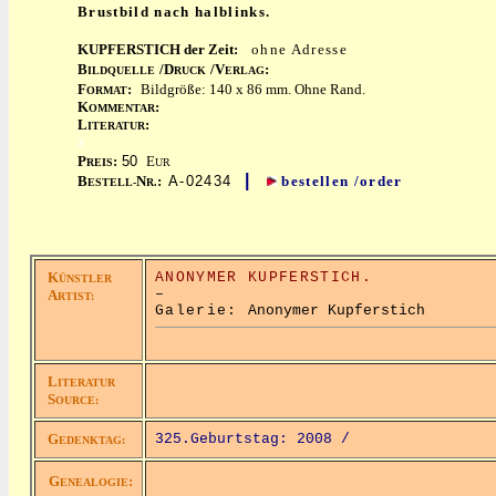
Brustbild nach halblinks.
KUPFERSTICH der Zeit:
ohne Adresse
B
/D
/V
:
ILDQUELLE
RUCK
ERLAG
F
:
Bildgröße: 140 x 86 mm. Ohne Rand.
ORMAT
K
:
OMMENTAR
L
:
ITERATUR
x
P
:
50
E
REIS
UR
|
B
N
:
A-02434
bestellen /order
ESTELL-
R.
K
ANONYMER KUPFERSTICH.
ÜNSTLER
–
A
RTIST:
Galerie:
Anonymer Kupferstich
L
ITERATUR
S
OURCE:
G
325.Geburtstag: 2008 /
EDENKTAG:
G
:
ENEALOGIE