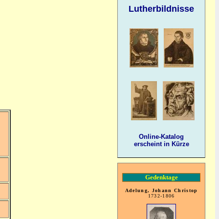
Lutherbildnisse
Online-Katalog
erscheint in Kürze
Gedenktage
Adelung, Johann Christop
1732-1806