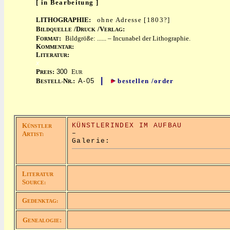
[ in Bearbeitung ]
LITHOGRAPHIE:
ohne Adresse [1803?]
B
/D
/V
:
ILDQUELLE
RUCK
ERLAG
F
:
Bildgröße: ...... – Incunabel der Lithographie.
ORMAT
K
:
OMMENTAR
L
:
ITERATUR
x
P
:
300
E
REIS
UR
|
B
N
:
A-05
bestellen /order
ESTELL-
R.
K
KÜNSTLERINDEX IM AUFBAU
ÜNSTLER
–
A
RTIST:
Galerie:
L
ITERATUR
S
OURCE:
G
EDENKTAG:
G
:
ENEALOGIE