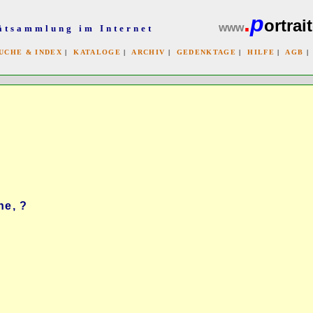
.
p
ortrait
www
ätsammlung im Internet
UCHE & INDEX
|
KATALOGE
|
ARCHIV
|
GEDENKTAGE
|
HILFE
|
AGB
x
e, ?