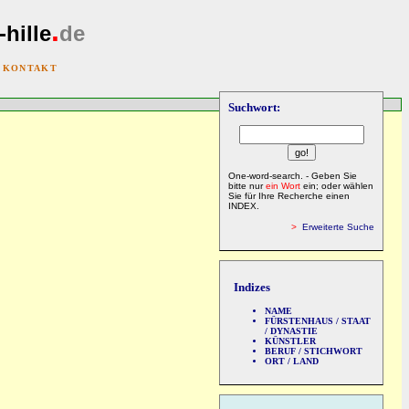
.
-hille
de
|
KONTAKT
Suchwort:
One-word-search. - Geben Sie
bitte nur
ein Wort
ein; oder wählen
Sie für Ihre Recherche einen
INDEX.
>
Erweiterte Suche
Indizes
NAME
FÜRSTENHAUS / STAAT
/ DYNASTIE
KÜNSTLER
BERUF / STICHWORT
ORT / LAND