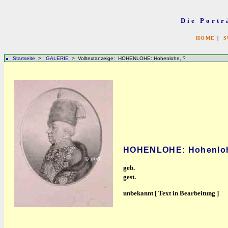
Die Portr
HOME
|
S
Startseite
>
GALERIE
> Volltextanzeige: HOHENLOHE: Hohenlohe, ?
HOHENLOHE: Hohenloh
geb.
gest.
unbekannt [ Text in Bearbeitung ]