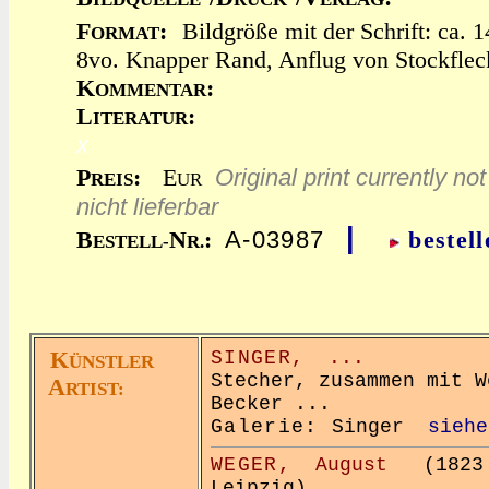
F
:
Bildgröße mit der Schrift: ca.
ORMAT
8vo. Knapper Rand, Anflug von Stockflec
K
:
OMMENTAR
L
:
ITERATUR
x
Original print currently not
P
:
E
REIS
UR
nicht lieferbar
|
A-03987
B
N
:
bestell
ESTELL-
R.
K
SINGER,
...
ÜNSTLER
Stecher, zusammen mit W
A
RTIST:
Becker ...
Galerie:
Singer
siehe
WEGER,
August
(1823 N
Leipzig),