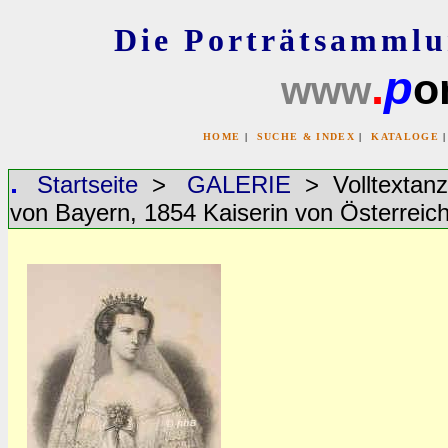
Die Porträtsammlu
.
p
or
www
HOME
|
SUCHE & INDEX
|
KATALOGE
Startseite
>
GALERIE
> Volltextanz
von Bayern, 1854 Kaiserin von Österreic