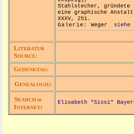
Stahlstecher, gründete 
eine graphische Anstalt
XXXV, 251.
Galerie:
Weger
siehe 
L
ITERATUR
S
OURCE:
G
EDENKTAG:
G
:
ENEALOGIE
S
EARCH in
Elisabeth "Sissi" Bayer
I
:
NTERNET