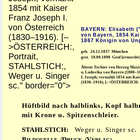
1854 mit Kaiser
Franz Joseph I.
von Österreich
BAYERN: Elisabeth ("
von Bayern, 1854 Kai
(1830–1916). [–
1867 Königin von Un
>ÖSTERREICH:,
geb.
24.12.1837 München
Portrait,
gest.
10.09.1898 Genf [ermordet
STAHLSTICH:,
Älteste Tochter von Herzog Maxi
u. Ludovika von Bayern (1808–1
Weger u. Singer
I. Joseph; vermählt 1854 mit Kai
(1830–1916). [–>ÖSTERREICH:
sc." border="0">
Hüftbild nach halblinks, Kopf halb
mit Krone u. Spitzenschleier.
STAHLSTICH:
Weger u. Singer sc.
B
/D
/V
:
ILDQUELLE
RUCK
ERLAG