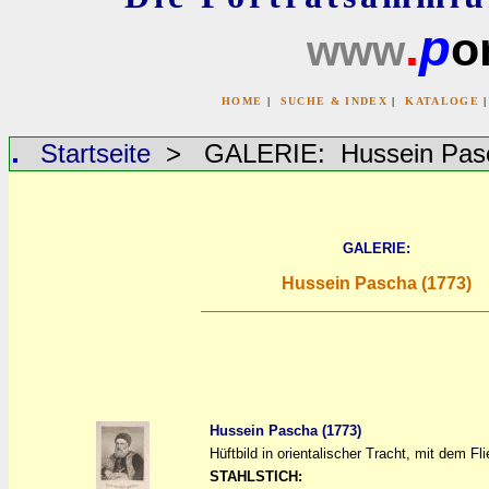
.
p
or
www
HOME
|
SUCHE & INDEX
|
KATALOGE
Startseite
> GALERIE: Hussein Pasc
GALERIE:
Hussein Pascha (1773)
Hussein Pascha (1773)
Hüftbild in orientalischer Tracht, mit dem Fl
a
a
STAHLSTICH: