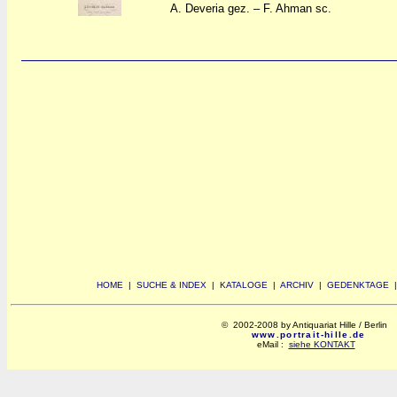
A. Deveria gez. – F. Ahman sc.
HOME
|
SUCHE & INDEX
|
KATALOGE
|
ARCHIV
|
GEDENKTAGE
© 2002-2008 by Antiquariat Hille / Berlin
www.portrait-hille.de
eMail :
siehe KONTAKT