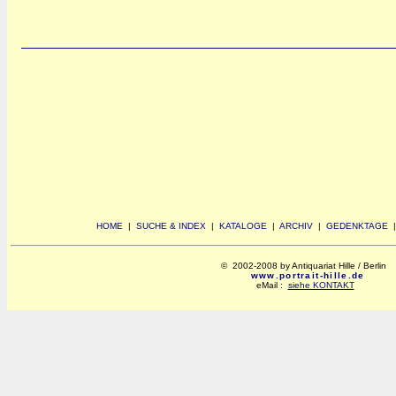
HOME
|
SUCHE & INDEX
|
KATALOGE
|
ARCHIV
|
GEDENKTAGE
© 2002-2008 by Antiquariat Hille / Berlin
www.portrait-hille.de
eMail :
siehe KONTAKT