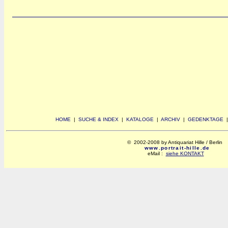
HOME
|
SUCHE & INDEX
|
KATALOGE
|
ARCHIV
|
GEDENKTAGE
© 2002-2008 by Antiquariat Hille / Berlin
www.portrait-hille.de
eMail :
siehe KONTAKT