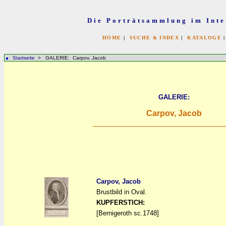
Die Porträtsammlung im Inte
HOME
|
SUCHE & INDEX
|
KATALOGE
Startseite
> GALERIE: Carpov, Jacob
GALERIE:
Carpov, Jacob
Carpov, Jacob
Brustbild in Oval.
a
a
KUPFERSTICH:
[Bernigeroth sc.1748]