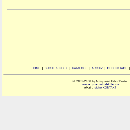
HOME
|
SUCHE & INDEX
|
KATALOGE
|
ARCHIV
|
GEDENKTAGE
© 2002-2008 by Antiquariat Hille / Berlin
www.portrait-hille.de
eMail :
siehe KONTAKT