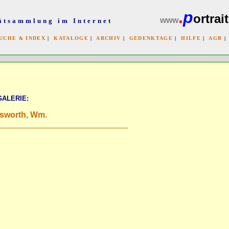
.
p
ortrait
www
ätsammlung im Internet
UCHE & INDEX
|
KATALOGE
|
ARCHIV
|
GEDENKTAGE
|
HILFE
|
AGB
x
GALERIE:
sworth, Wm.