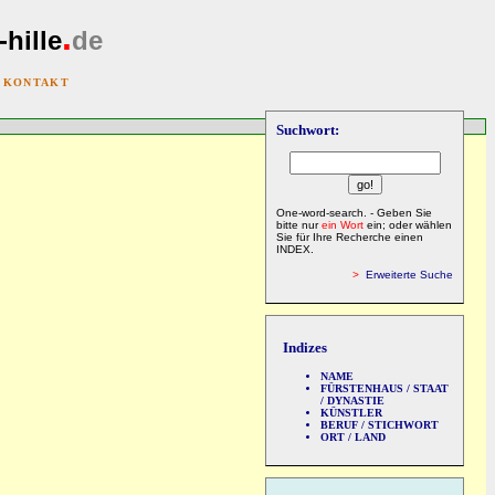
.
-hille
de
|
KONTAKT
Suchwort:
One-word-search. - Geben Sie
bitte nur
ein Wort
ein; oder wählen
Sie für Ihre Recherche einen
INDEX.
>
Erweiterte Suche
Indizes
NAME
FÜRSTENHAUS / STAAT
/ DYNASTIE
KÜNSTLER
BERUF / STICHWORT
ORT / LAND