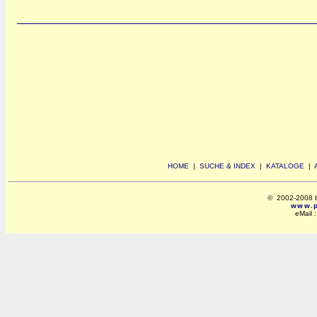
HOME
|
SUCHE & INDEX
|
KATALOGE
|
© 2002-2008 by 
www.po
eMail 