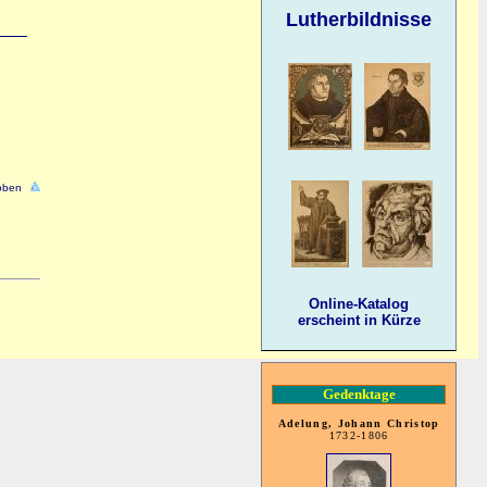
Lutherbildnisse
oben
Online-Katalog
erscheint in Kürze
Gedenktage
Adelung, Johann Christop
1732-1806