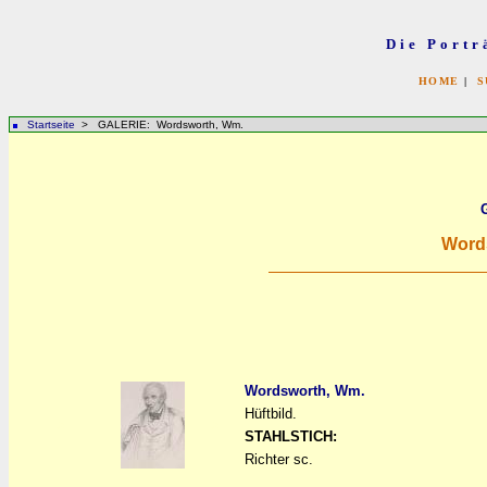
Die Portr
HOME
|
S
Startseite
> GALERIE: Wordsworth, Wm.
Word
Wordsworth, Wm.
Hüftbild.
a
a
STAHLSTICH:
Richter sc.