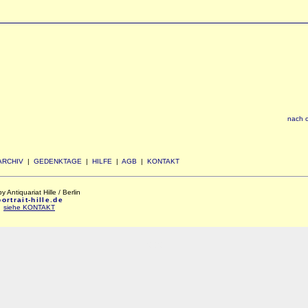
nach 
ARCHIV
|
GEDENKTAGE
|
HILFE
|
AGB
|
KONTAKT
Antiquariat Hille / Berlin
rtrait-hille.de
:
siehe KONTAKT
xxx