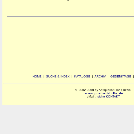
HOME
|
SUCHE & INDEX
|
KATALOGE
|
ARCHIV
|
GEDENKTAGE
© 2002-2008 by Antiquariat Hille / Berlin
www.portrait-hille.de
eMail :
siehe KONTAKT