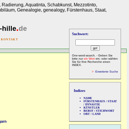
itt, Radierung, Aquatinta, Schabkunst, Mezzotinto,
Jubiläum, Genealogie, genealogy, Fürstenhaus, Staat,
.
-hille
de
Suchwort:
|
KONTAKT
One-word-search. - Geben Sie
bitte nur
ein Wort
ein; oder wählen
Sie für Ihre Recherche einen
INDEX.
>
Erweiterte Suche
n
Indizes
NAME
FÜRSTENHAUS / STAAT
/ DYNASTIE
KÜNSTLER
BERUF / STICHWORT
ORT / LAND
garn