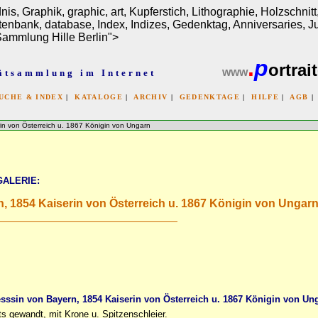
ldnis, Graphik, graphic, art, Kupferstich, Lithographie, Holzschn
atenbank, database, Index, Indizes, Gedenktag, Anniversaries, 
-Sammlung Hille Berlin">
.
p
ortrait
www
ätsammlung im Internet
UCHE & INDEX
|
KATALOGE
|
ARCHIV
|
GEDENKTAGE
|
HILFE
|
AGB
x
n von Österreich u. 1867 Königin von Ungarn
GALERIE:
n, 1854 Kaiserin von Österreich u. 1867 Königin von Ungar
esssin von Bayern, 1854 Kaiserin von Österreich u. 1867 Königin von Un
ts gewandt, mit Krone u. Spitzenschleier.