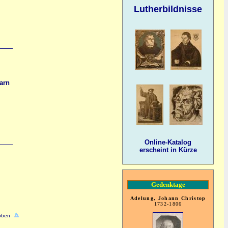
Lutherbildnisse
arn
Online-Katalog
erscheint in Kürze
Gedenktage
Adelung, Johann Christop
1732-1806
oben