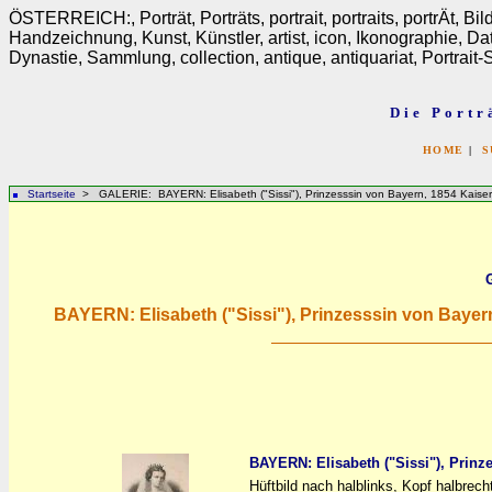
ÖSTERREICH:, Porträt, Porträts, portrait, portraits, portrÄt, Bi
Handzeichnung, Kunst, Künstler, artist, icon, Ikonographie, D
Dynastie, Sammlung, collection, antique, antiquariat, Portrait
Die Portr
HOME
|
S
Startseite
> GALERIE: BAYERN: Elisabeth ("Sissi"), Prinzesssin von Bayern, 1854 Kaiseri
BAYERN: Elisabeth ("Sissi"), Prinzesssin von Bayer
BAYERN: Elisabeth ("Sissi"), Prinz
Hüftbild nach halblinks, Kopf halbrech