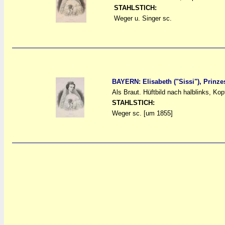
a
a
STAHLSTICH:
Weger u. Singer sc.
BAYERN: Elisabeth ("Sissi"), Prinze
Als Braut. Hüftbild nach halblinks, K
a
a
STAHLSTICH:
Weger sc. [um 1855]