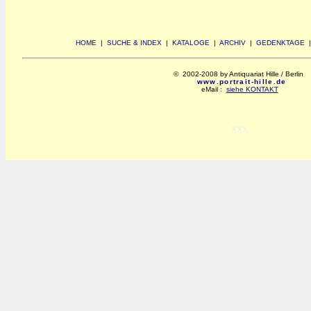
HOME
|
SUCHE & INDEX
|
KATALOGE
|
ARCHIV
|
GEDENKTAGE
© 2002-2008 by Antiquariat Hille / Berlin
www.portrait-hille.de
eMail :
siehe KONTAKT
xxx