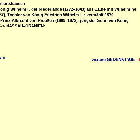
nhartshausen
önig Wilhelm I. der Niederlande (1772–1843) aus 1.Ehe mit Wilhelmine
7), Tochter von König Friedrich Wilhelm II.; vermählt 1830
 Prinz Albrecht von Preußen (1809–1872), jüngster Sohn von König
I. [–> NASSAU–ORANIEN:
sin
weitere GEDENKTAGE