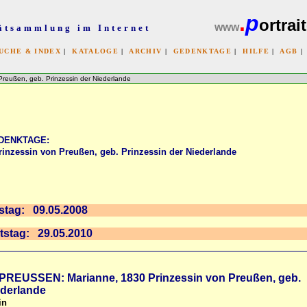
.
p
ortrait
www
ätsammlung im Internet
UCHE & INDEX
|
KATALOGE
|
ARCHIV
|
GEDENKTAGE
|
HILFE
|
AGB
x
ßen, geb. Prinzessin der Niederlande
DENKTAGE:
essin von Preußen, geb. Prinzessin der Niederlande
stag: 09.05.2008
tstag: 29.05.2010
USSEN: Marianne, 1830 Prinzessin von Preußen, geb.
ederlande
in