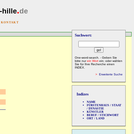
.
-hille
de
|
KONTAKT
Suchwort:
One-word-search. - Geben Sie
bitte nur
ein Wort
ein; oder wählen
Sie für Ihre Recherche einen
INDEX.
>
Erweiterte Suche
Indizes
NAME
FÜRSTENHAUS / STAAT
/ DYNASTIE
KÜNSTLER
BERUF / STICHWORT
ORT / LAND