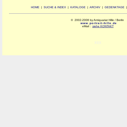
HOME
|
SUCHE & INDEX
|
KATALOGE
|
ARCHIV
|
GEDENKTAGE
© 2002-2008 by Antiquariat Hille / Berlin
www.portrait-hille.de
eMail :
siehe KONTAKT
xxx