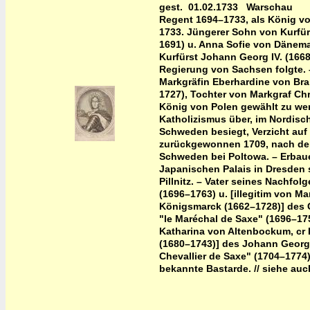
gest. 01.02.1733 Warschau
Regent 1694–1733, als König v
1733. Jüngerer Sohn von Kurfür
1691) u. Anna Sofie von Dänema
Kurfürst Johann Georg IV. (1668
Regierung von Sachsen folgte. 
Markgräfin Eberhardine von Br
1727), Tochter von Markgraf Chr
König von Polen gewählt zu we
Katholizismus über, im Nordisch
Schweden besiegt, Verzicht auf
zurückgewonnen 1709, nach dem 
Schweden bei Poltowa. – Erbaue
Japanischen Palais in Dresden
Pillnitz. – Vater seines Nachfolg
(1696–1763) u. [illegitim von Ma
Königsmarck (1662–1728)] des 
"le Maréchal de Saxe" (1696–175
Katharina von Altenbockum, cr
(1680–1743)] des Johann Georg 
Chevallier de Saxe" (1704–1774)
bekannte Bastarde. // siehe auc