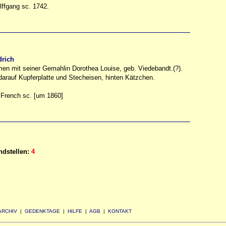
lffgang sc. 1742.
drich
en mit seiner Gemahlin Dorothea Louise, geb. Viedebandt.(?).
darauf Kupferplatte und Stecheisen, hinten Kätzchen.
 French sc. [um 1860]
dstellen:
4
ARCHIV
|
GEDENKTAGE
|
HILFE
|
AGB
|
KONTAKT