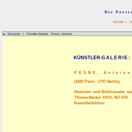
Die Portr
HOME
|
S
Startseite
> Künstler-Galerie: Pesne, Antoine ,
KÜNSTLER-
GALERIE
:
PESNE,
Antoine
(1683 Paris - 1757 Berlin),
Historien- und Bildnismaler, sei
Thieme-Becker XXVI, 467-470.
Kuenstlerbildnis: