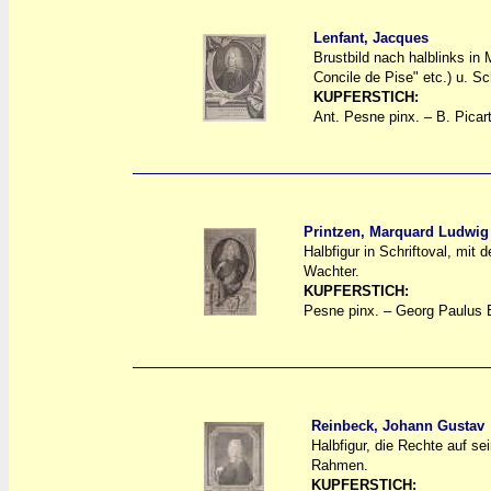
Lenfant, Jacques
Brustbild nach halblinks in
a
a
Concile de Pise" etc.) u. S
KUPFERSTICH:
Ant. Pesne pinx. – B. Picart
Printzen, Marquard Ludwig 
Halbfigur in Schriftoval, mi
a
a
Wachter.
KUPFERSTICH:
Pesne pinx. – Georg Paulus 
Reinbeck, Johann Gustav
Halbfigur, die Rechte auf se
a
a
Rahmen.
KUPFERSTICH: