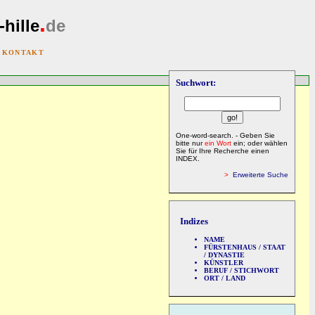
.
-hille
de
|
KONTAKT
Suchwort:
One-word-search. - Geben Sie
bitte nur
ein Wort
ein; oder wählen
Sie für Ihre Recherche einen
INDEX.
>
Erweiterte Suche
Indizes
NAME
FÜRSTENHAUS / STAAT
/ DYNASTIE
KÜNSTLER
BERUF / STICHWORT
ORT / LAND