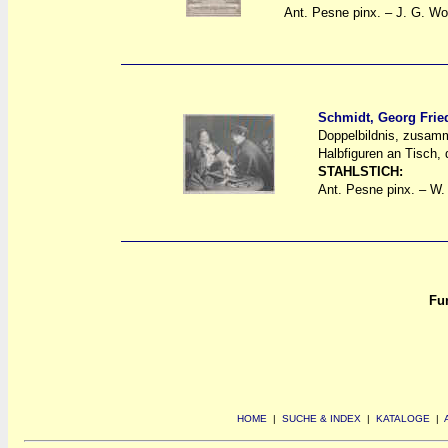
Ant. Pesne pinx. – J. G. Wo
Schmidt, Georg Frie
Doppelbildnis, zusamm
a
a
Halbfiguren an Tisch, 
STAHLSTICH:
Ant. Pesne pinx. – W.
Fun
HOME
|
SUCHE & INDEX
|
KATALOGE
|