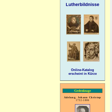
Lutherbildnisse
Online-Katalog
erscheint in Kürze
Gedenktage
Adelung, Johann Christop
1732-1806