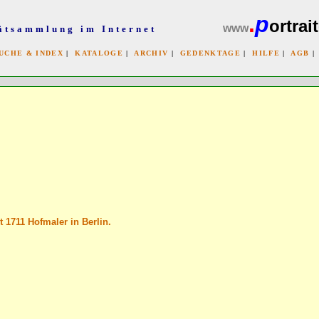
.
p
ortrait
www
ätsammlung im Internet
UCHE & INDEX
|
KATALOGE
|
ARCHIV
|
GEDENKTAGE
|
HILFE
|
AGB
x
t 1711 Hofmaler in Berlin.