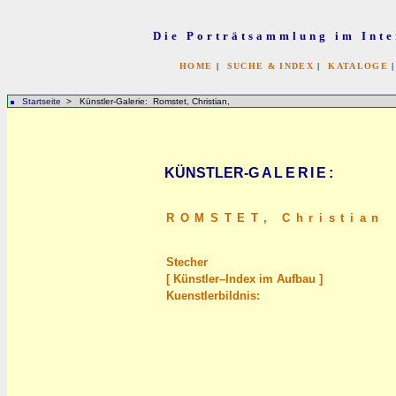
Die Porträtsammlung im Inte
HOME
|
SUCHE & INDEX
|
KATALOGE
Startseite
> Künstler-Galerie: Romstet, Christian,
KÜNSTLER-
GALERIE
:
ROMSTET,
Christian
Stecher
[ Künstler–Index im Aufbau ]
Kuenstlerbildnis: