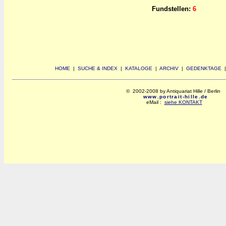
Fundstellen:
6
HOME
|
SUCHE & INDEX
|
KATALOGE
|
ARCHIV
|
GEDENKTAGE
© 2002-2008 by Antiquariat Hille / Berlin
www.portrait-hille.de
eMail :
siehe KONTAKT