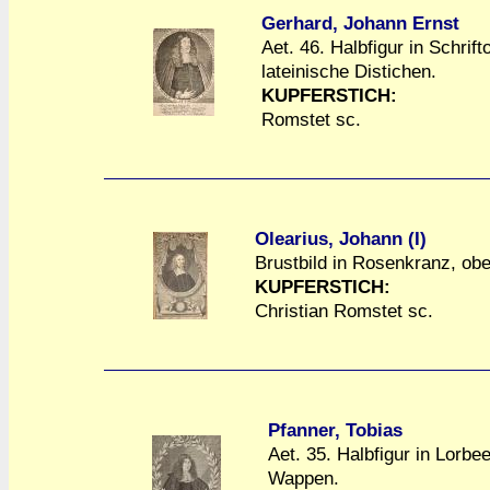
Gerhard, Johann Ernst
Aet. 46. Halbfigur in Schrift
lateinische Distichen.
a
a
KUPFERSTICH:
Romstet sc.
Olearius, Johann (I)
Brustbild in Rosenkranz, ob
a
a
KUPFERSTICH:
Christian Romstet sc.
Pfanner, Tobias
Aet. 35. Halbfigur in Lorbe
Wappen.
a
a