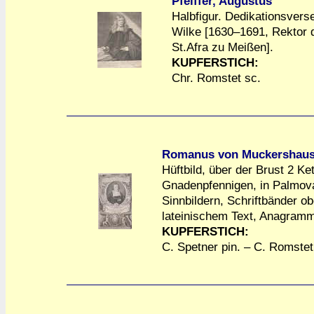
Pfeiffer, Augustus
Halbfigur. Dedikationsver
Wilke [1630–1691, Rektor 
a
a
St.Afra zu Meißen].
KUPFERSTICH:
Chr. Romstet sc.
Romanus von Muckershause
Hüftbild, über der Brust 2 Ke
Gnadenpfennigen, in Palmov
Sinnbildern, Schriftbänder o
a
a
lateinischem Text, Anagramm
KUPFERSTICH:
C. Spetner pin. – C. Romstet