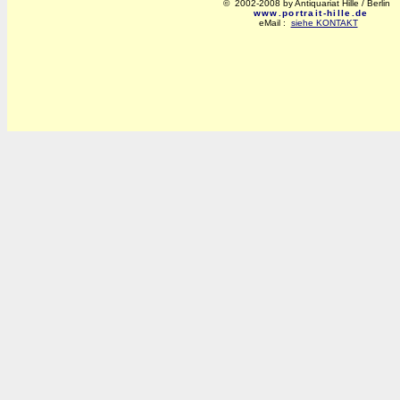
© 2002-2008 by Antiquariat Hille / Berlin
www.portrait-hille.de
eMail :
siehe KONTAKT