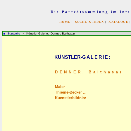
Die Porträtsammlung im Inte
HOME
|
SUCHE & INDEX
|
KATALOGE
Startseite
> Künstler-Galerie: Denner, Balthasar,
KÜNSTLER-
GALERIE
:
DENNER,
Balthasar
Maler
Thieme-Becker ...
Kuenstlerbildnis: