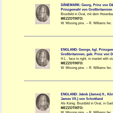
DÄNEMARK: Georg, Prinz von Dän
Prinzgemahl von Großbritannien
a
a
Brustbild in Oval, mit dem Hosenb
MEZZOTINTO:
W. Wissing pinx. – R. Williams fec.
ENGLAND: George, kgl. Prinzge
Großbritannien, geb. Prinz von 
a
a
H.L., face to right, in mantel with st
MEZZOTINTO:
W. Wissing pinx. – R. Williams fec.
ENGLAND: Jakob (James) II., Kön
James VII.) von Schottland
a
a
Als König. Brustbild in Oval, in Gar
MEZZOTINTO:
W. Wissing pinx. – R. Williams fec.