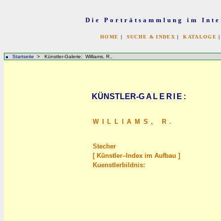
Die Porträtsammlung im Inte
HOME
|
SUCHE & INDEX
|
KATALOGE
Startseite
> Künstler-Galerie: Williams, R.,
KÜNSTLER-
GALERIE
:
WILLIAMS,
R.
Stecher
[ Künstler–Index im Aufbau ]
Kuenstlerbildnis: